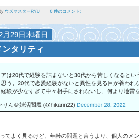
By
ウズマスターRYU
0 件のコメント:
12月29日木曜日
メンタリティ
リアは20代で経験を詰まないと30代から苦しくなると
と思う。20代で恋愛経験がないと異性を見る目が養われ
て経験が少なすぎて中々相手にされないし、何より地雷
りん＠婚活閻魔 (@hikarin22)
December 28, 2022
ってよく見るけど。年齢の問題と言うより、個人のメンタ