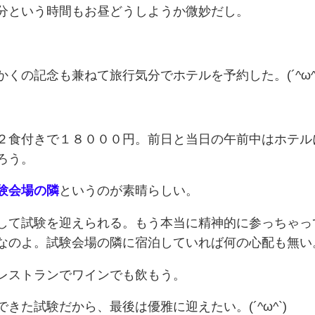
分という時間もお昼どうしようか微妙だし。
くの記念も兼ねて旅行気分でホテルを予約した。(´^ω^`
２食付きで１８０００円。前日と当日の午前中はホテル
ろう。
験会場の隣
というのが素晴らしい。
して試験を迎えられる。もう本当に精神的に参っちゃっ
なのよ。試験会場の隣に宿泊していれば何の心配も無い
レストランでワインでも飲もう。
きた試験だから、最後は優雅に迎えたい。(´^ω^`)