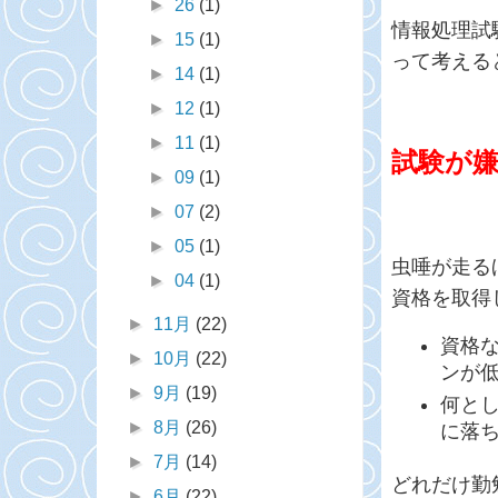
►
26
(1)
情報処理試
►
15
(1)
って考える
►
14
(1)
►
12
(1)
►
11
(1)
試験が
►
09
(1)
►
07
(2)
►
05
(1)
虫唾が走る
►
04
(1)
資格を取得
►
11月
(22)
資格
►
10月
(22)
ンが
►
9月
(19)
何と
►
8月
(26)
に落
►
7月
(14)
どれだけ勤
►
6月
(22)