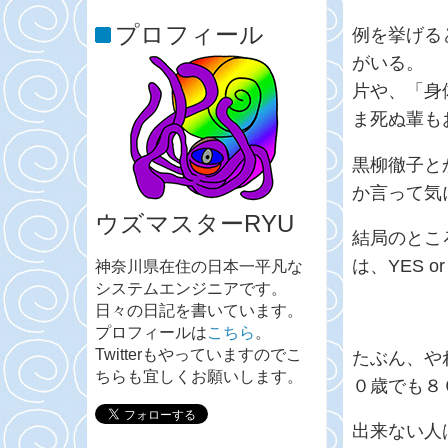
プロフィール
例を挙げる
がいる。
片や、「身
ま死ぬ輩も
黒柳徹子と
か言って気
ウズマスターRYU
結局のとこ
は、YES o
神奈川県在住の日本一平凡な
システムエンジニアです。
日々の日記を書いています。
プロフィールは
こちら
。
Twitterもやっていますのでこ
たぶん、や
ちらも宜しくお願いします。
０歳でも８
出来ない人