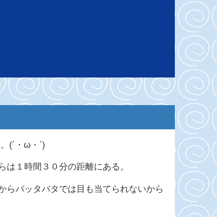
´・ω・`)
らは１時間３０分の距離にある。
からバッタバタでは目も当てられないから