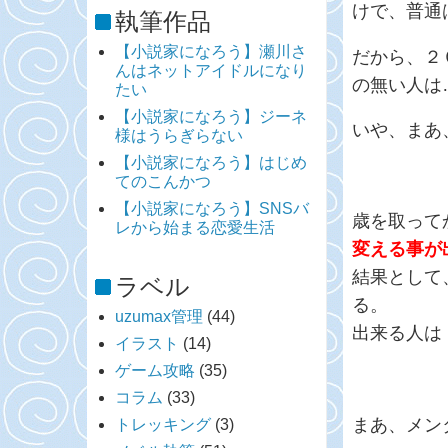
けで、普通
執筆作品
【小説家になろう】瀬川さ
だから、２
んはネットアイドルになり
の無い人は
たい
【小説家になろう】ジーネ
いや、まあ
様はうらぎらない
【小説家になろう】はじめ
てのこんかつ
【小説家になろう】SNSバ
歳を取って
レから始まる恋愛生活
変える事が
結果として
ラベル
る。
uzumax管理
(44)
出来る人は
イラスト
(14)
ゲーム攻略
(35)
コラム
(33)
まあ、メン
トレッキング
(3)