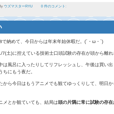
By
ウズマスターRYU
0 件のコメント:
い
28で納めて、今日からは年末年始休暇だ。(´・ω・`)
1/7(土)に控えている技術士口頭試験の存在が頭から離
中は風呂に入ったりしてリフレッシュし、午後は買い出
うちにもう夜だ。
たから今日はもうアニメでも観てゆっくりして、明日か
ニメとか観ていても、結局は
頭の片隅に常に試験の存在