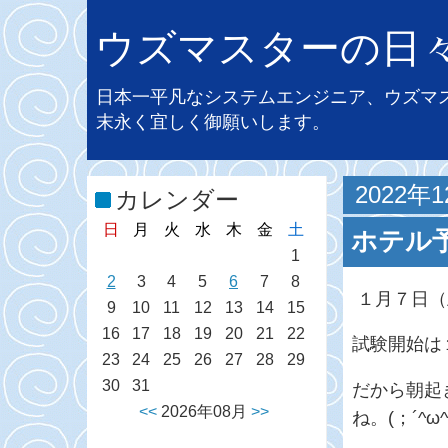
ウズマスターの日
日本一平凡なシステムエンジニア、ウズマ
末永く宜しく御願いします。
2022年
カレンダー
日
月
火
水
木
金
土
ホテル
1
2
3
4
5
6
7
8
１月７日（
9
10
11
12
13
14
15
16
17
18
19
20
21
22
試験開始は
23
24
25
26
27
28
29
30
31
だから朝起
<<
2026年08月
>>
ね。(；´^ω^