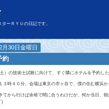
々
スターＲＹＵの日記です。
12月30日金曜日
予約
土）の技術士試験に向けて、すぐ隣にホテルを予約した。(
１３時４０分。会場は東京の市ヶ谷で、僕の住む横浜か
きてから行けば余裕で間に合うわけだが、何か当日、朝
`)