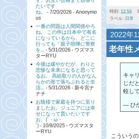
す。お互い合格まで頑張り
たいです
時刻:
12:56
ね。
- 7/20/2026
- Anonymo
us
ラベル:
日常
一番の問題は人間関係やろ
ね。 この件は日本中で有名
2022年
になっているから、どこに
行っても「親子喧嘩に警察
老年性
を...
- 5/31/2026
- ウズマス
ターRYU
今後は緩やかだが、わりと
悲惨な未来になると思って
キャ
るお。 高給取りの人がなん
らかの形で落ちぶれると生
じだ
活...
- 5/31/2026
- 新今宮ナ
較し
ナチ
お陰様で家庭を持つに至り
— ひか
ましたお。ジュニアには幸
せになって貰いたいです
お。(´・ω・
`)
- 10/9/2025
- ウズマスタ
ーRYU
こういうの