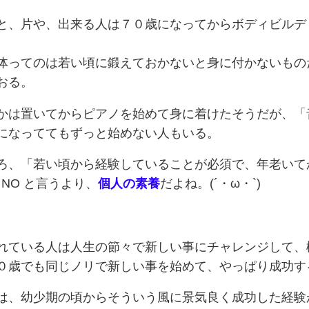
と、片や、出来る人は７０歳になってからボディビルデ
体ってのは若い頃に鍛えておかないと身に付かないもの
おる。
かは置いてからピアノを始めて身に着けたそうだが、「
になっててもずっと始めない人もいる。
ろ、「若い頃から経験していることが必須で、年老いて
r NO と言うより、
個人の素養
だよね。(´・ω・`)
れている人は人生の節々で新しい事にチャレンジして、
０歳でも同じノリで新しい事を始めて、やっぱり成功す
は、幼少期の頃からそういう風に景気良く成功した経験