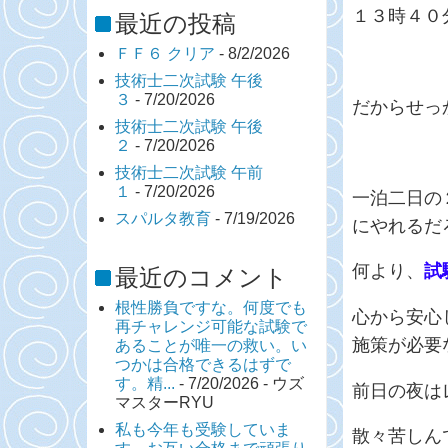
１３時４０
最近の投稿
ＦＦ６ クリア
- 8/2/2026
技術士二次試験 午後
３
- 7/20/2026
だからせっか
技術士二次試験 午後
２
- 7/20/2026
技術士二次試験 午前
１
- 7/20/2026
一泊二日の
スパルタ教育
- 7/19/2026
にやれるだ
何より、
試
最近のコメント
根性勝負ですな。何度でも
心から安心
再チャレンジ可能な試験で
施策が必要
あることが唯一の救い。い
つかは合格できるはずで
す。精...
- 7/20/2026
- ウズ
前日の夜は
マスターRYU
私も今年も受験していま
散々苦しんで