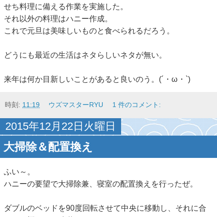
せち料理に備える作業を実施した。
それ以外の料理はハニー作成。
これで元旦は美味しいものと食べられるだろう。
どうにも最近の生活はネタらしいネタが無い。
来年は何か目新しいことがあると良いのう。(´・ω・`)
時刻:
11:19
ウズマスターRYU
1 件のコメント:
2015年12月22日火曜日
大掃除＆配置換え
ふい～。
ハニーの要望で大掃除兼、寝室の配置換えを行ったぜ。
ダブルのベッドを90度回転させて中央に移動し、それに合