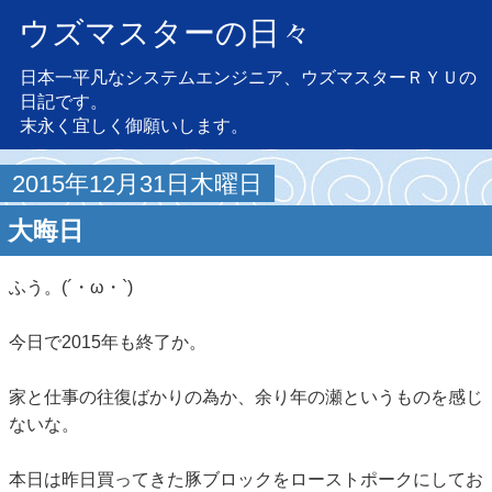
ウズマスターの日々
日本一平凡なシステムエンジニア、ウズマスターＲＹＵの
日記です。
末永く宜しく御願いします。
2015年12月31日木曜日
大晦日
ふう。(´・ω・`)
今日で2015年も終了か。
家と仕事の往復ばかりの為か、余り年の瀬というものを感じ
ないな。
本日は昨日買ってきた豚ブロックをローストポークにしてお